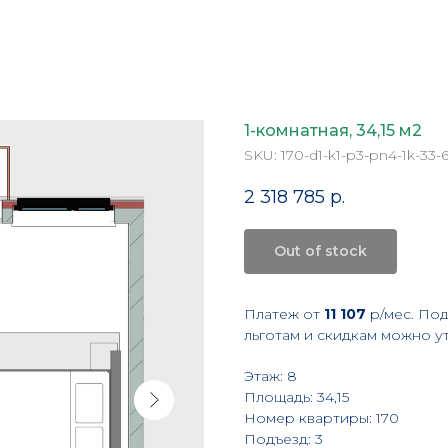
1-комнатная, 34,15 м2
SKU:
170-d1-k1-p3-pn4-1k-33-
2 318 785
р.
Out of stock
Платеж от
11 107
р/мес. По
льготам и скидкам можно у
Этаж: 8
Площадь: 34,15
Номер квартиры: 170
Подъезд: 3